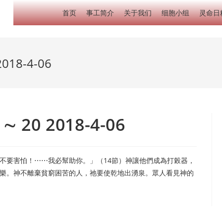
首页
事工简介
关于我们
细胞小组
灵命日
018-4-06
 20 2018-4-06
不要害怕！⋯⋯我必幫助你。」（14節）神讓他們成為打榖器，
樂。神不離棄貧窮困苦的人，祂要使乾地出湧泉。眾人看見神的