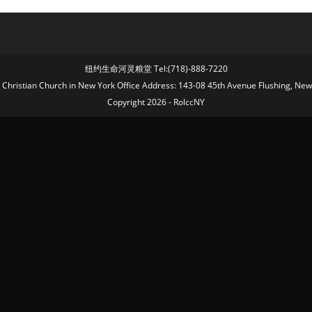
纽约生命河灵粮堂 Tel:(718)-888-7220
fe Christian Church in New York Office Address: 143-08 45th Avenue Flushing, Ne
Copyright 2026 - RolccNY