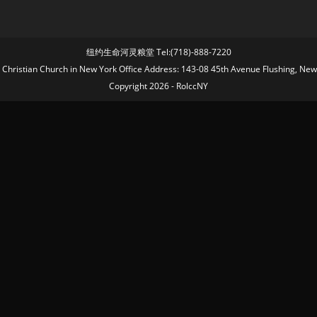
纽约生命河灵粮堂 Tel:(718)-888-7220
fe Christian Church in New York Office Address: 143-08 45th Avenue Flushing, Ne
Copyright 2026 - RolccNY