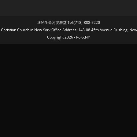
纽约生命河灵粮堂 Tel:(718)-888-7220
fe Christian Church in New York Office Address: 143-08 45th Avenue Flushing, Ne
Copyright 2026 - RolccNY