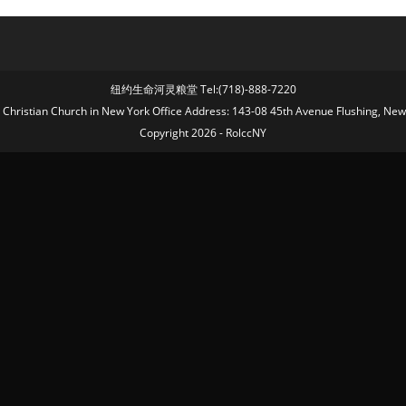
纽约生命河灵粮堂 Tel:(718)-888-7220
fe Christian Church in New York Office Address: 143-08 45th Avenue Flushing, Ne
Copyright 2026 - RolccNY