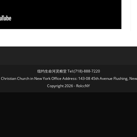
纽约生命河灵粮堂 Tel:(718)-888-7220
fe Christian Church in New York Office Address: 143-08 45th Avenue Flushing, Ne
Copyright 2026 - RolccNY