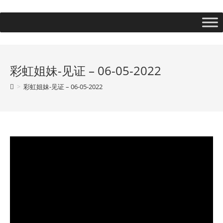
彩虹姐妹-见证 – 06-05-2022
>
彩虹姐妹-见证 – 06-05-2022