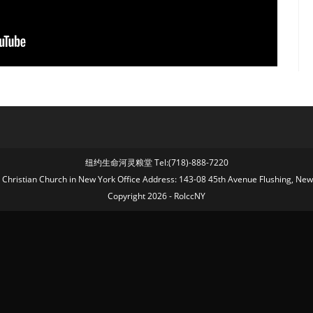
纽约生命河灵粮堂 Tel:(718)-888-7220
fe Christian Church in New York Office Address: 143-08 45th Avenue Flushing, Ne
Copyright 2026 - RolccNY