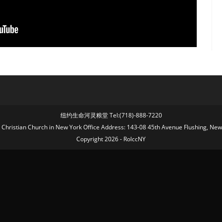
纽约生命河灵粮堂 Tel:(718)-888-7220
fe Christian Church in New York Office Address: 143-08 45th Avenue Flushing, Ne
Copyright 2026 - RolccNY