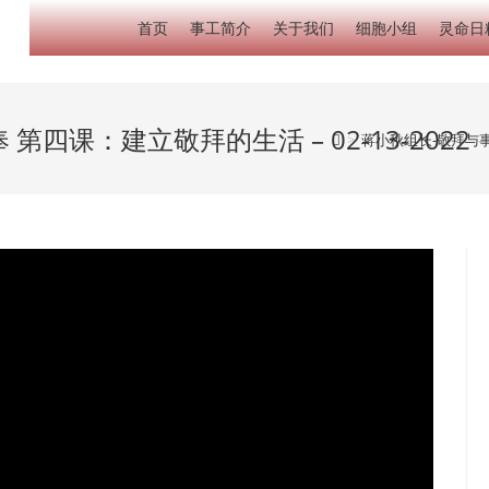
首页
事工简介
关于我们
细胞小组
灵命日
第四课：建立敬拜的生活 – 02-13-2022
>
蒋小秋组长-敬拜与事奉