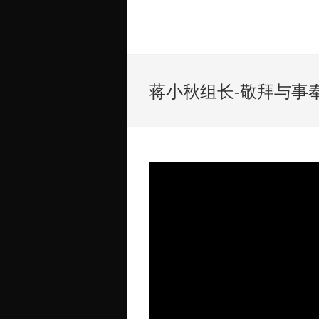
蒋小秋组长-敬拜与事奉 