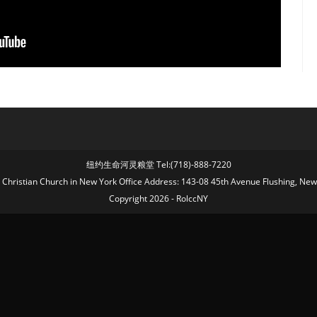
纽约生命河灵粮堂 Tel:(718)-888-7220
fe Christian Church in New York Office Address: 143-08 45th Avenue Flushing, Ne
Copyright 2026 - RolccNY