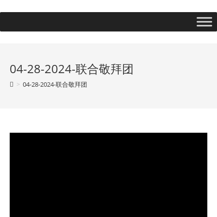
04-28-2024-联合敬拜团
>
04-28-2024-联合敬拜团