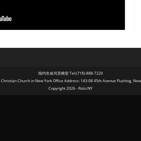
纽约生命河灵粮堂 Tel:(718)-888-7220
fe Christian Church in New York Office Address: 143-08 45th Avenue Flushing, Ne
Copyright 2026 - RolccNY